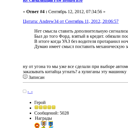
Re: Сигнализация FAW Besturn B50
«
Ответ #4 :
Сентябрь 12, 2012, 07:34:56 »
Цитата: Andrew34 от Сентябрь 11, 2012, 20:06:57
Нет смысла ставить дополнительную сигнализ
Был до того Форд. взятый в кредит. обязали 
В итоге когда УАЗ без водителя протаранил ноч
Думаю имеет смысл поставить механическую защи
ну от угона то мы уже все сделали при выборе авт
заказывать китайца угнать? а хулиганы эту машинку н
Записан
-_-
Герой
Сообщений: 5028
Награды