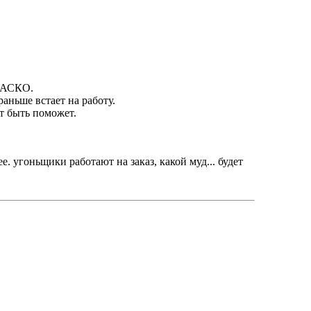
 КАСКО.
раньше встает на работу.
ет быть поможет.
е. угоньщики работают на заказ, какой муд... будет