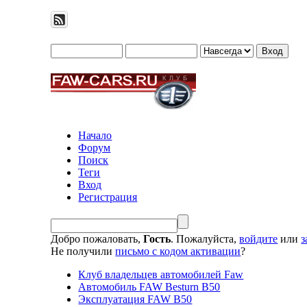
Начало
Форум
Поиск
Теги
Вход
Регистрация
Добро пожаловать,
Гость
. Пожалуйста,
войдите
или
з
Не получили
письмо с кодом активации
?
Клуб владельцев автомобилей Faw
Автомобиль FAW Besturn B50
Эксплуатация FAW B50