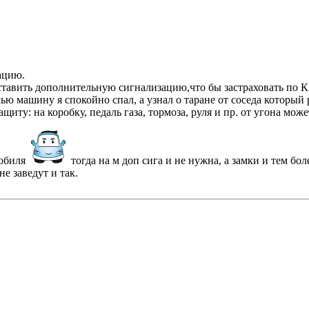
ацию.
поставить дополнительную сигнализацию,что бы застраховать по
ью машину я спокойно спал, а узнал о таране от соседа который 
ту: на коробку, педаль газа, тормоза, руля и пр. от угона мож
омобиля
тогда на м доп сига и не нужна, а замки и тем боле
е заведут и так.