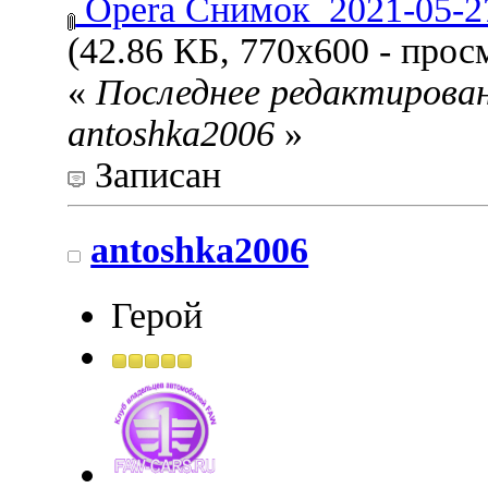
Opera Снимок_2021-05-27
(42.86 КБ, 770x600 - прос
«
Последнее редактирован
antoshka2006
»
Записан
antoshka2006
Герой