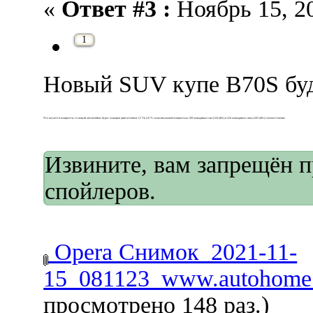
«
Ответ #3 :
Ноябрь 15, 20
1
Новый SUV купе B70S буд
Что касается мощности, то новый автомобиль будет оснащен двигателями 1,5 Т и 2,0 Т с максимальной мощностью 169 лошадиных сил (124 кВт) и 224 лошадиных силы (165 кВт) соответственно
Извините, вам запрещён 
спойлеров.
Opera Снимок_2021-11-
15_081123_www.autohome.
просмотрено 148 раз.)