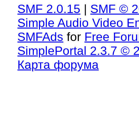
SMF 2.0.15
|
SMF © 2
Simple Audio Video 
SMFAds
for
Free For
SimplePortal 2.3.7 © 
Карта форума