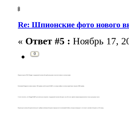
Re: Шпионские фото нового 
«
Ответ #5 :
Ноябрь 17, 20
0
Первая модель FAW Hongqi с поддержкой замены батарей для рынка такси поступила в эксплуатацию
Компания Hongqi поставила первые 100 единиц своей модели E-QM5, и к концу ноября в эксплуатацию будет введено 2000 единиц.
Стоит отметить, что Hongqi E-QM5 доступен как в версиях с поддержкой замены батареи, так и без нее, причем первая предназначена только для рынка такси.
Версия для замены батареи использует тройную литиевую батарею и предлагается компанией Aulton, которая утверждает, что может заменить батарею за 20 секунд.