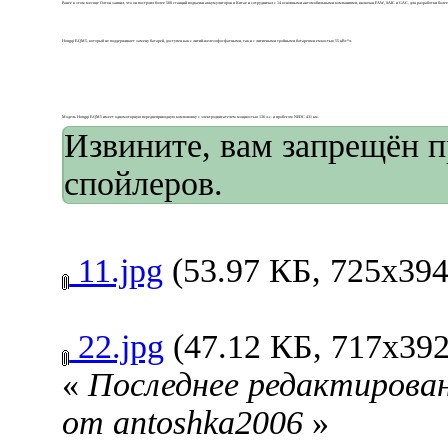
Ранее в этом месяце Олтон заявил, что он построил более 500 станций подкачки аккумуляторов в Китае и сотрудничал с 14 основными автомобильными компаниями, включая FAW, SAIC и GAC, для разработки более
Hongqi E-QM5, который не поддерживает замену батарей, доступен как с литий-железофосфатными, так и с литиевыми тройными батареями емкостью 55 кВт*ч.
Модель Hongqi E-QM5 имеет одномоторную переднеприводную компоновку с электродвигателем мощностью 136 л.с. и пробегом NEDC 431 км.
Извините, вам запрещён 
спойлеров.
11.jpg
(53.97 КБ, 725x394
22.jpg
(47.12 КБ, 717x392
«
Последнее редактировани
от antoshka2006
»