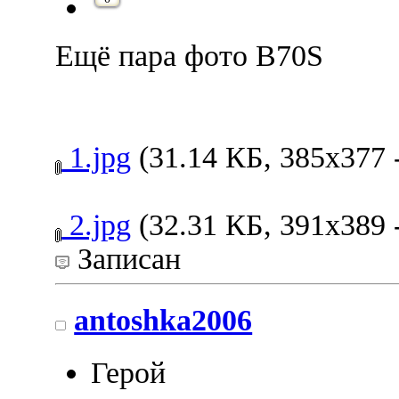
Ещё пара фото B70S
1.jpg
(31.14 КБ, 385x377 
2.jpg
(32.31 КБ, 391x389 
Записан
antoshka2006
Герой