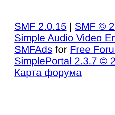
SMF 2.0.15
|
SMF © 2
Simple Audio Video 
SMFAds
for
Free For
SimplePortal 2.3.7 © 
Карта форума