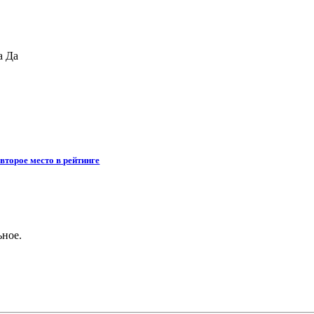
а Да
второе место в рейтинге
ьное.