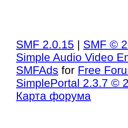
SMF 2.0.15
|
SMF © 2
Simple Audio Video 
SMFAds
for
Free For
SimplePortal 2.3.7 © 
Карта форума