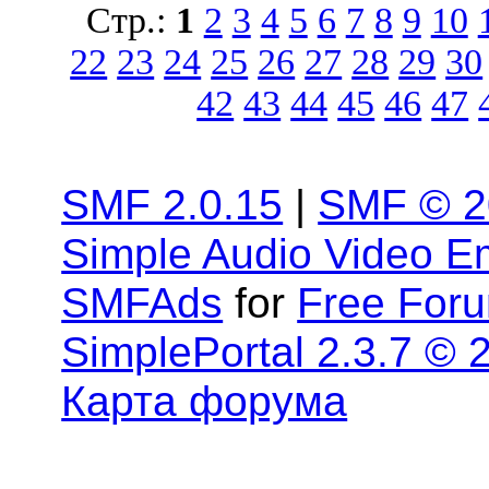
Стр.:
1
2
3
4
5
6
7
8
9
10
22
23
24
25
26
27
28
29
30
42
43
44
45
46
47
SMF 2.0.15
|
SMF © 2
Simple Audio Video 
SMFAds
for
Free For
SimplePortal 2.3.7 © 
Карта форума