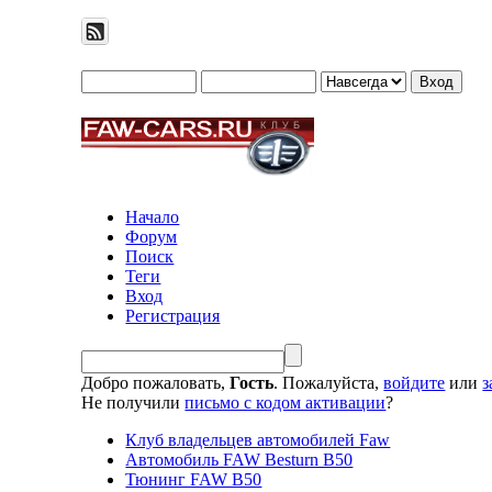
Начало
Форум
Поиск
Теги
Вход
Регистрация
Добро пожаловать,
Гость
. Пожалуйста,
войдите
или
з
Не получили
письмо с кодом активации
?
Клуб владельцев автомобилей Faw
Автомобиль FAW Besturn B50
Тюнинг FAW B50