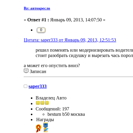
Re: автокресло
«
Ответ #1 :
Январь 09, 2013, 14:07:50 »
0
Цитата: saper333 от Январь 09, 2013, 12:51:53
решил поменять или модернизировать водитель
стоит разобрать сидушку и вырезать чась поро
а может его опустить вниз?
Записан
saper333
Владелец Авто
Сообщений: 197
besturn b50 москва
Награды