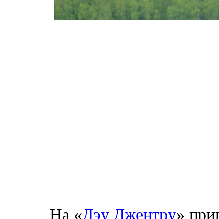
На «
Дэу Джентру
» при