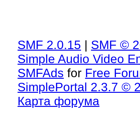
SMF 2.0.15
|
SMF © 2
Simple Audio Video 
SMFAds
for
Free For
SimplePortal 2.3.7 © 
Карта форума