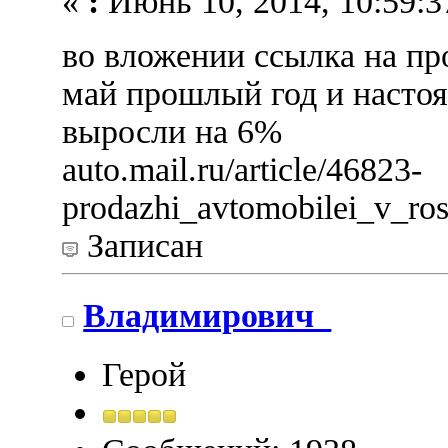
«
:
Июнь 10, 2014, 10:59:3
во вложении ссылка на про
май прошлый год и насто
выросли на 6%
auto.mail.ru/article/46823-
prodazhi_avtomobilei_v_ross
Записан
Владимирович_
Герой