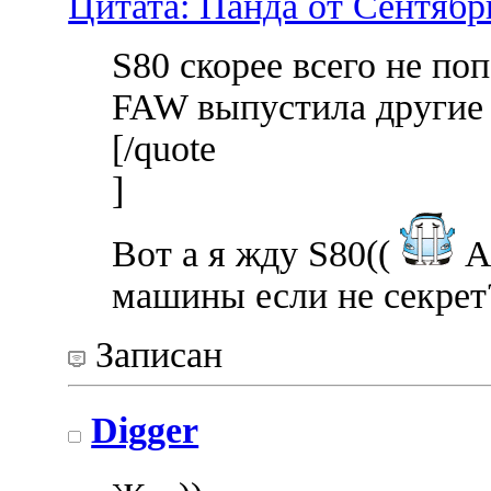
Цитата: Панда от Сентябрь
S80 скорее всего не по
FAW выпустила другие 
[/quote
]
Вот а я жду S80((
А 
машины если не секрет
Записан
Digger