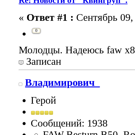
Re: Новости от "Квингруп".
«
Ответ #1 :
Сентябрь 09, 
0
Молодцы. Надеюсь faw x80
Записан
Владимирович_
Герой
Сообщений: 1938
FAW Besturn B50, Ros